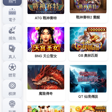
JP娛樂城狗來富指南：RSG新萌犬主題機台登場
2025-12-23
JP娛樂城再度攜手RSG推出全新萌犬主題老虎機《狗來富》，以可愛
狗狗為主角，打造出既療癒又爆分的遊戲體驗！五花八門的狗狗符
號、繽紛轉輪動畫與滿滿金幣特效，讓玩家在轉動之間感受幸福與財
運兼具的「旺旺能量」。無論你是喜歡輕鬆轉一轉，還是追求高倍數