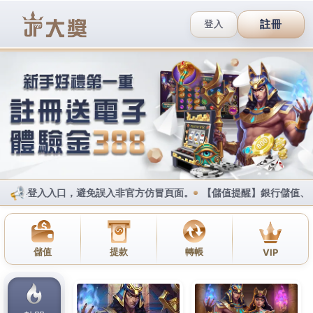
註冊
登入
威樂娛樂城優惠活動-USDT儲值超優惠每筆反
威樂娛樂城優惠活動-WBC預測送彩金 威樂陪
威樂娛樂城優惠活動-跨平台VIP無痛轉移身份
威樂娛樂城優惠活動-新會員14天限時任務 多
威樂娛樂城優惠活動-超商繳費儲值超優惠 每
威樂娛樂城優惠活動-老虎機免遊加倍送 加碼
威樂娛樂城優惠活動-連續簽到週週送 簽到彩
威樂娛樂城優惠活動-威樂集點抽盲盒 開運紅
威樂娛樂城優惠活動-體育串關挑戰賽 通關獎
威樂娛樂城優惠活動-百家連勝闖天關最高送
威樂娛樂城優惠活動-USDT提領免手續費 綁
威樂娛樂城優惠活動-每日自動返水最高0.7%
威樂娛樂城優惠活動-新會員首儲 好禮大放送
威樂娛樂城優惠活動-老虎機每日優惠雙重送
定錢包就送188獎勵金
你一起team台灣
重好禮限時加碼
筆反饋1無上限
不變禮遇升級
彩金無上限
饋3無上限
金免費拿
包加倍送
金加倍送
18888