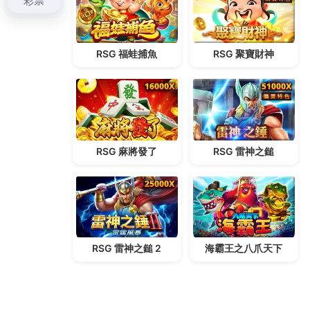
刺激的玩家，《狗來富》都能讓你笑著中彩金。