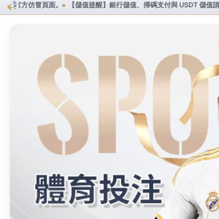
目錄
威樂娛樂城再度攜手RSG推出全新萌犬主題老虎機《狗來富
滿金幣特效，讓玩家在轉動之間感受幸福與財運兼具的「旺旺
金。