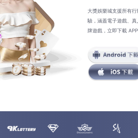
偏向「正面為主，但偏中高風險娛樂取向」，可以簡單整理成幾個重點：
並且每月持續更新新遊戲，整體更新速度算快。官方也標榜有GLI
台那麼容易長時間沒反應，適合娛樂型玩家。