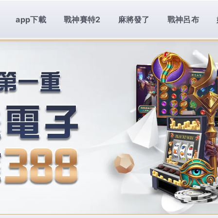
真人百家樂
運彩投注
最新優惠
最新文章
RSG新萌犬主題機台登場