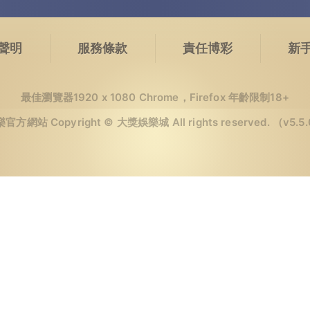
看機台與運氣。」