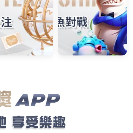
作體驗，通通都能在平台上順暢享
×2 連續疊加、最高可達
穩定，轉輪不卡、動畫流暢，讓整體