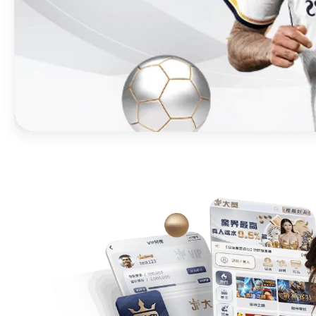
真人百家補牌規則
JP娛樂城-真人百家廳
2026台灣線上娛樂城推薦排行榜前
JP娛樂城