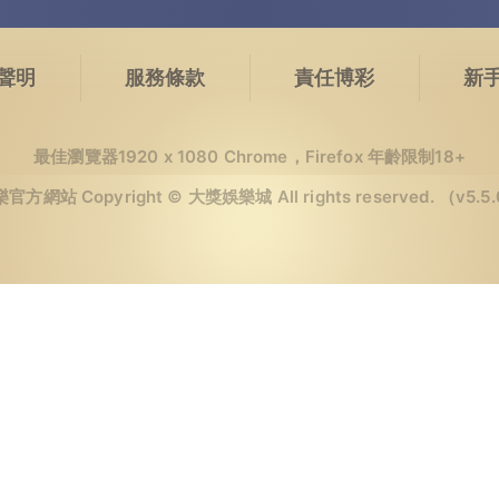
JP娛樂城JILI殭屍遊戲懶人包：JILI Fortune
J
Zombie 是什麼？
整
026-04-21
202
近來不少玩家在搜尋 JILI 遊戲時，常會看到「殭屍」相關關鍵
在J
字，尤其是 JILI Fortune Zombie，也因此出現一個很常見的問
一
題：威樂娛樂城有這款 JILI 殭屍遊戲嗎？ 名稱相近、題材又熱
新
門，讓不少人一開始就搞不太清楚。
喜