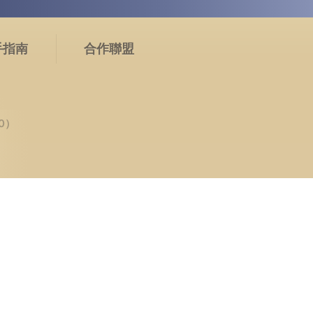
P娛樂城超級王牌怎麼玩？玩法、特色與常見問題
理
6-04-14
P線上老虎機遊戲中，JILI 的《超級王牌》可說是人氣明星之
。它以撲克牌為主題，搭配多軸玩法與爆擊乘數設計，無論是
手玩家還是老手，都能在短時間內感受到連續獲勝的快感。對
歡刺激與高倍率獎勵的玩家來說，這款遊戲絕對值得一試。