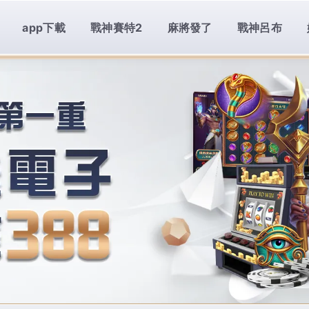
真人百家樂
運彩投注
最新優惠
最新文章
家樂！