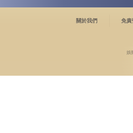
JP娛樂城阿里巴巴遊戲介紹：JILI 老虎機玩法、技
巧一次懂
2026-04-28
近來不少玩家在搜尋老虎機遊戲時，常會看到「阿里巴巴」這個
名字，尤其是 JILI 推出的阿里巴巴系列，更是許多娛樂城的人氣
選項之一。不只題材大家熟悉，遊戲節奏也相對明快，讓不少玩
家在找刺激又不想太複雜的時候，第一個就想到這款遊戲。
2