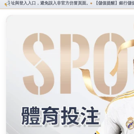
全台最優質的體育博彩投注網站「JP娛樂城」！
到，隨時隨地想玩就玩，超高賠率及優惠等你來
運彩投注 Sport Lottery
JP專屬 Ous Features
不是每
多款經典體育賽事
上國際