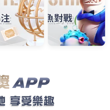
快速累積賭本。將原先母金抽離後，
會有定額的零用金可以花用。
輸贏率有所關，而實際上盤口是針對
覺得哪一隊贏球機率比較高，不代表
聽，但的確對於某部分人來說，他們
賽事上！球是圓的，輸贏沒有絕對！