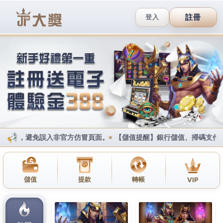
註冊
登入
掌握百家樂投注的技巧：從初學者到高手的
進化之路
20 5 月, 2024
目錄