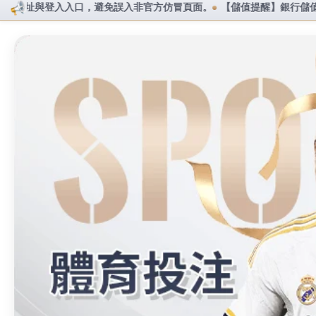
2026台灣線上娛樂城推薦排行榜前
JP娛樂城
全新手機APP
全新手機服務體驗，隨時隨地輕鬆暢玩
讓您的生活更加精彩，新穎的設計更好玩更便捷
立即註冊