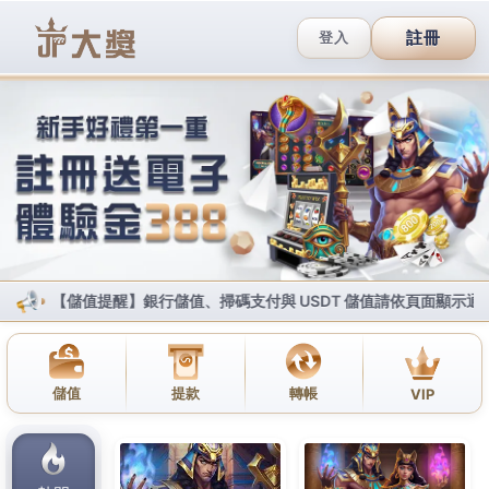
註冊
登入
日期:
2026 年 3 月 31
日
JP娛樂城JILI電子攻略：高倍
數爆發遊戲推薦