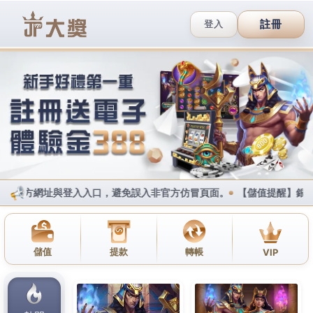
註冊
登入
日期:
2026 年 3 月 3
日
JP娛樂城RSG電子全面攻略：
熱門遊戲、玩法亮點一次看懂