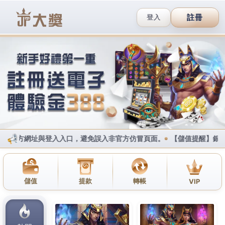
註冊
登入
日期:
2026 年 2 月 17
日
JP娛樂城有 QT 重複嗎？威樂
娛樂城重複機台特色、爆擊機
制一次看懂